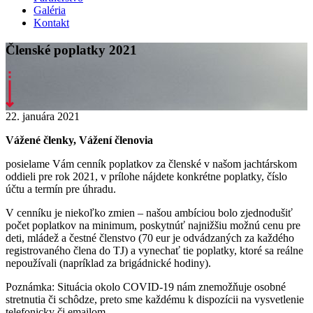
Galéria
Kontakt
Členské poplatky 2021
22. januára 2021
Vážené členky, Vážení členovia
posielame Vám cenník poplatkov za členské v našom jachtárskom
oddieli pre rok 2021, v prílohe nájdete konkrétne poplatky, číslo
účtu a termín pre úhradu.
V cenníku je niekoľko zmien – našou ambíciou bolo zjednodušiť
počet poplatkov na minimum, poskytnúť najnižšiu možnú cenu pre
deti, mládež a čestné členstvo (70 eur je odvádzaných za každého
registrovaného člena do TJ) a vynechať tie poplatky, ktoré sa reálne
nepoužívali (napríklad za brigádnické hodiny).
Poznámka: Situácia okolo COVID-19 nám znemožňuje osobné
stretnutia či schôdze, preto sme každému k dispozícii na vysvetlenie
telefonicky či emailom.