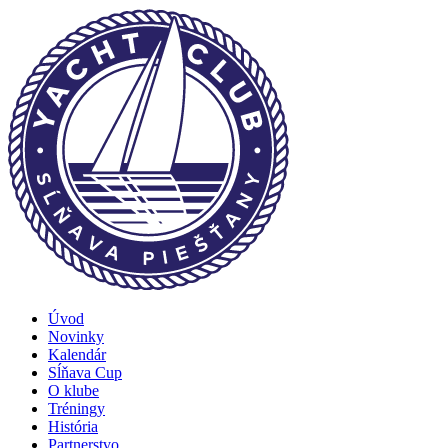
Úvod
Novinky
Kalendár
Sĺňava Cup
O klube
Tréningy
História
Partnerstvo