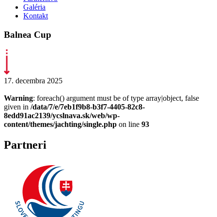
Galéria
Kontakt
Balnea Cup
17. decembra 2025
Warning
: foreach() argument must be of type array|object, false
given in
/data/7/e/7eb1f9b8-b3f7-4405-82c8-
8edd91ac2139/ycslnava.sk/web/wp-
content/themes/jachting/single.php
on line
93
Partneri