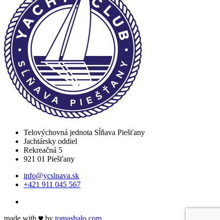
Telovýchovná jednota Sĺňava Piešťany
Jachtársky oddiel
Rekreačná 5
921 01 Piešťany
info@ycslnava.sk
+421 911 045 567
made with
by
tomas
halo
.com