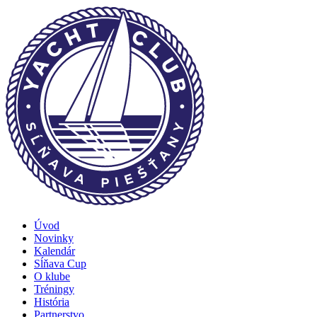
Úvod
Novinky
Kalendár
Sĺňava Cup
O klube
Tréningy
História
Partnerstvo